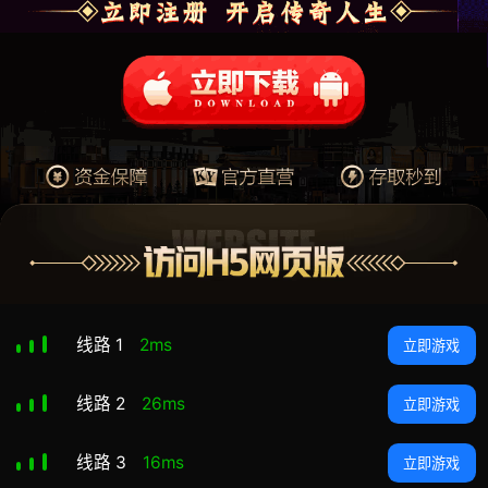
线路
1
2ms
立即游戏
线路
2
26ms
立即游戏
线路
3
16ms
立即游戏